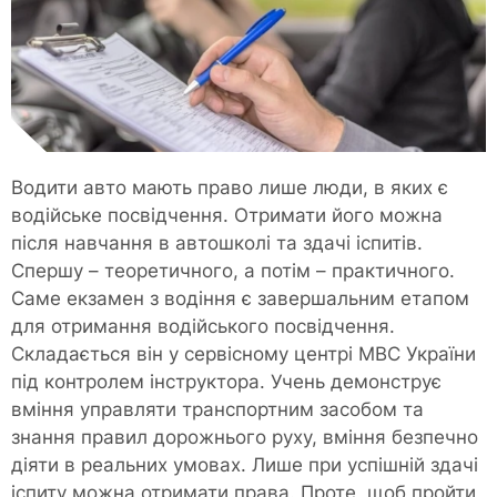
Водити авто мають право лише люди, в яких є
водійське посвідчення. Отримати його можна
після навчання в автошколі та здачі іспитів.
Спершу – теоретичного, а потім – практичного.
Саме екзамен з водіння є завершальним етапом
для отримання водійського посвідчення.
Складається він у сервісному центрі МВС України
під контролем інструктора. Учень демонструє
вміння управляти транспортним засобом та
знання правил дорожнього руху, вміння безпечно
діяти в реальних умовах. Лише при успішній здачі
іспиту можна отримати права. Проте, щоб пройти