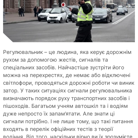
Регулювальник – це людина, яка керує дорожнім
рухом за допомогою жестів, сигналів та
спеціальних засобів. Найчастіше зустріти його
можна на перехрестях, де немає або відключені
світлофори, проводяться дорожні роботи чи виник
затор. У таких ситуаціях сигнали регулювальника
визначають порядок руху транспортних засобів і
пішоходів. Багатьом учням автошкіл та і водіям
дуже непросто їх запам’ятати. Але знати ці
сигнали потрібно. І не лише тому, що такі питання
входять в перелік офіційних тестів з теорії
водіння. Від того, наскільки вірно ви їх зрозумієте